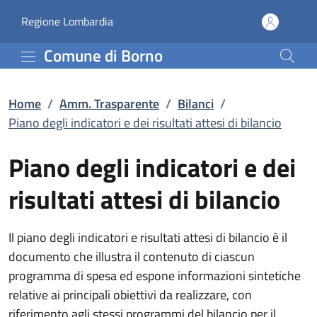
Piano degli indicatori e 
Vai al contenuto principale
(apre in un'altra scheda).
Regione Lombardia
Comune di Borno
Home
/
Amm. Trasparente
/
Bilanci
/
Piano degli indicatori e dei risultati attesi di bilancio
Piano degli indicatori e dei
risultati attesi di bilancio
Il piano degli indicatori e risultati attesi di bilancio è il
documento che illustra il contenuto di ciascun
programma di spesa ed espone informazioni sintetiche
relative ai principali obiettivi da realizzare, con
riferimento agli stessi programmi del bilancio per il