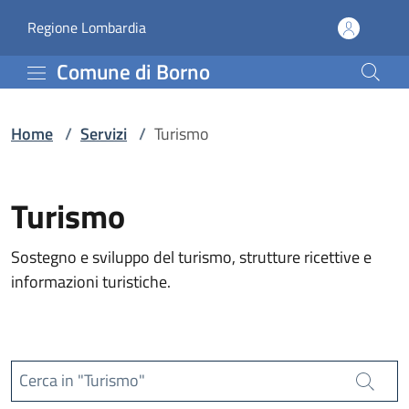
Servizi | Comune di Bor
Vai al contenuto principale
(apre in un'altra scheda).
Regione Lombardia
Comune di Borno
Home
/
Servizi
/
Turismo
Turismo
Sostegno e sviluppo del turismo, strutture ricettive e
informazioni turistiche.
Cerca in "Turismo"
Cerca