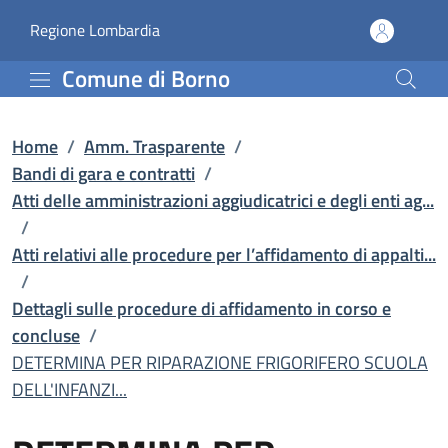
DETERMINA PER RIPARAZION
Vai al contenuto principale
(apre in un'altra scheda).
Regione Lombardia
Comune di Borno
Home
/
Amm. Trasparente
/
Bandi di gara e contratti
/
Atti delle amministrazioni aggiudicatrici e degli enti ag...
/
Atti relativi alle procedure per l’affidamento di appalti...
/
Dettagli sulle procedure di affidamento in corso e
concluse
/
DETERMINA PER RIPARAZIONE FRIGORIFERO SCUOLA
DELL'INFANZI...