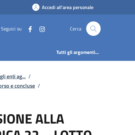
LLA CONVENZIONE CONS
Accedi all'area personale
Seguici su
Cerca
Tutti gli argomenti...
li enti ag...
/
corso e concluse
/
SIONE ALLA
ICA 22 – LOTTO