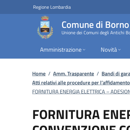
FORNITURA ENERGIA EL
Vai al contenuto principale
(apre in un'altra scheda).
Regione Lombardia
Comune di Borno
Unione dei Comuni degli Antichi B
Amministrazione
Novità
Home
/
Amm. Trasparente
/
Bandi di gara
Atti relativi alle procedure per l’affidamento 
FORNITURA ENERGIA ELETTRICA – ADESION
FORNITURA ENER
CONVENZIONE CO