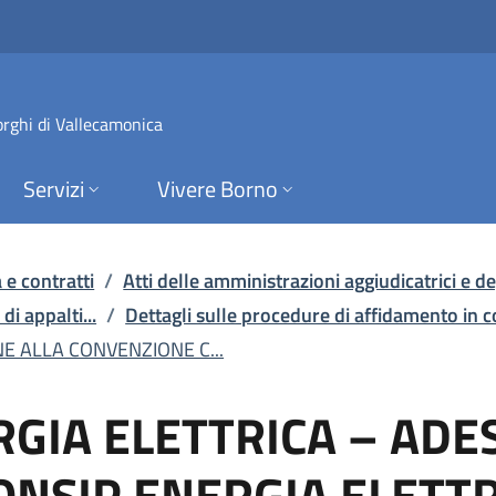
ETTRICA – ADESIONE A
orghi di Vallecamonica
Servizi
Vivere Borno
 e contratti
/
Atti delle amministrazioni aggiudicatrici e deg
di appalti...
/
Dettagli sulle procedure di affidamento in 
E ALLA CONVENZIONE C...
GIA ELETTRICA – ADE
NSIP ENERGIA ELETTR