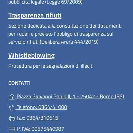
pubblicità legale (Legge 69/2009)
Trasparenza rifiuti
Sezione dedicata alla consultazione dei documenti
per i quali è previsto l'obbligo di trasparenza sul
servizio rifiuti (Delibera Arera 444/2019)
Whistleblowing
Procedura per le segnalazioni di illeciti
CONTATTI
(apr
Piazza Giovanni Paolo II, 1 - 25042 - Borno (BS)
Telefono: 0364/41000
Fax: 0364/310615
P. IVA: 00575440987