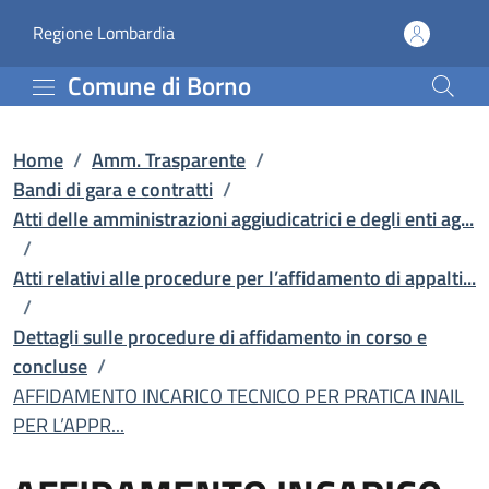
AFFIDAMENTO INCARICO TEC
Vai al contenuto principale
(apre in un'altra scheda).
Regione Lombardia
Comune di Borno
Home
/
Amm. Trasparente
/
Bandi di gara e contratti
/
Atti delle amministrazioni aggiudicatrici e degli enti ag...
/
Atti relativi alle procedure per l’affidamento di appalti...
/
Dettagli sulle procedure di affidamento in corso e
concluse
/
AFFIDAMENTO INCARICO TECNICO PER PRATICA INAIL
PER L’APPR...