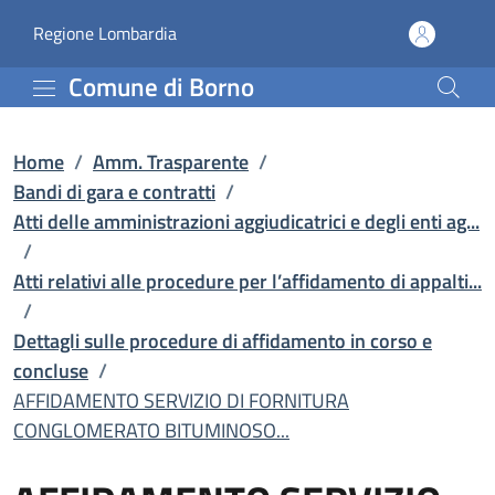
AFFIDAMENTO SERVIZIO DI
Vai al contenuto principale
(apre in un'altra scheda).
Regione Lombardia
Comune di Borno
Home
/
Amm. Trasparente
/
Bandi di gara e contratti
/
Atti delle amministrazioni aggiudicatrici e degli enti ag...
/
Atti relativi alle procedure per l’affidamento di appalti...
/
Dettagli sulle procedure di affidamento in corso e
concluse
/
AFFIDAMENTO SERVIZIO DI FORNITURA
CONGLOMERATO BITUMINOSO...