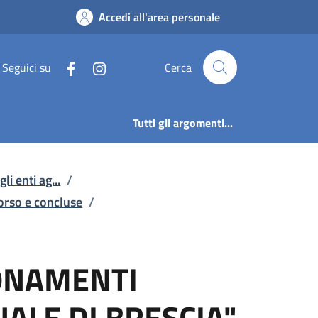
 EDIZIONE DIGITALE Q
Accedi all'area personale
Seguici su
Cerca
Tutti gli argomenti...
li enti ag...
/
corso e concluse
/
ONAMENTI
ALE DI BRESCIA"