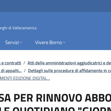
 RINNOVO ABBONAMENTI
orghi di Vallecamonica
Servizi
Vivere Borno
 e contratti
/
Atti delle amministrazioni aggiudicatrici e deg
di appalti...
/
Dettagli sulle procedure di affidamento in 
NTI EDIZIONE DIGITAL...
ESA PER RINNOVO ABB
LE QUOTIDIANO "GIORN