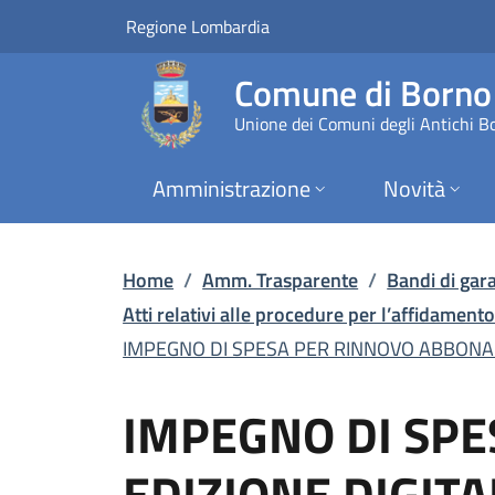
IMPEGNO DI SPESA PER
Vai al contenuto principale
(apre in un'altra scheda).
Regione Lombardia
Comune di Borno
Unione dei Comuni degli Antichi B
Amministrazione
Novità
Home
/
Amm. Trasparente
/
Bandi di gara
Atti relativi alle procedure per l’affidamento 
IMPEGNO DI SPESA PER RINNOVO ABBONAME
IMPEGNO DI SP
EDIZIONE DIGITA