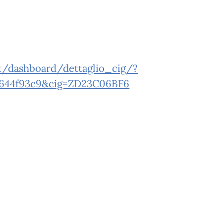
set/dashboard/dettaglio_cig/?
b644f93c9&cig=ZD23C06BF6