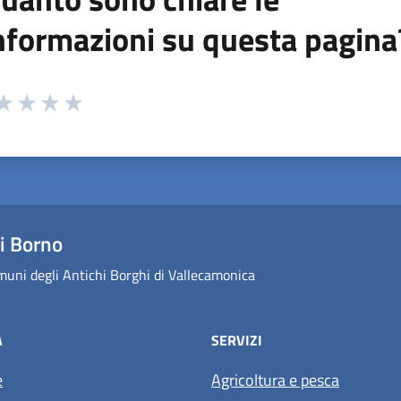
nformazioni su questa pagina
 da 1 a 5 stelle la pagina
ta 1 stelle su 5
aluta 2 stelle su 5
Valuta 3 stelle su 5
Valuta 4 stelle su 5
Valuta 5 stelle su 5
i Borno
uni degli Antichi Borghi di Vallecamonica
À
SERVIZI
e
Agricoltura e pesca