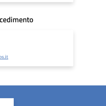
ocedimento
s.it