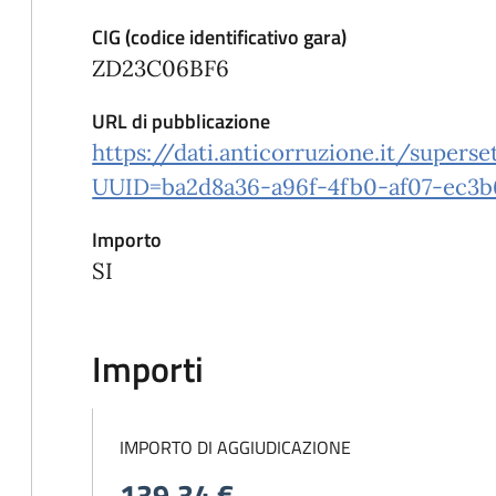
CIG (codice identificativo gara)
ZD23C06BF6
URL di pubblicazione
https://dati.anticorruzione.it/super
UUID=ba2d8a36-a96f-4fb0-af07-ec3
Importo
SI
Importi
IMPORTO DI AGGIUDICAZIONE
139,34 €