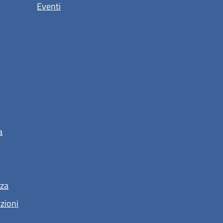
Eventi
a
nza
nzioni