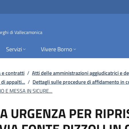
ENZA PER RIPRISTINO 
orghi di Vallecamonica
Servizi
Vivere Borno
 e contratti
/
Atti delle amministrazioni aggiudicatrici e deg
di appalti...
/
Dettagli sulle procedure di affidamento in 
 E MESSA IN SICURE...
A URGENZA PER RIPRI
 VIA FONTE PIZZOLI IN