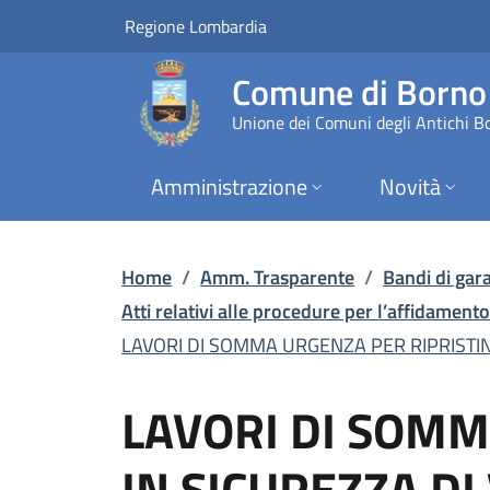
LAVORI DI SOMMA URG
Vai al contenuto principale
(apre in un'altra scheda).
Regione Lombardia
Comune di Borno
Unione dei Comuni degli Antichi B
Amministrazione
Novità
Home
/
Amm. Trasparente
/
Bandi di gara
Atti relativi alle procedure per l’affidamento 
LAVORI DI SOMMA URGENZA PER RIPRISTINO
LAVORI DI SOMM
IN SICUREZZA DI