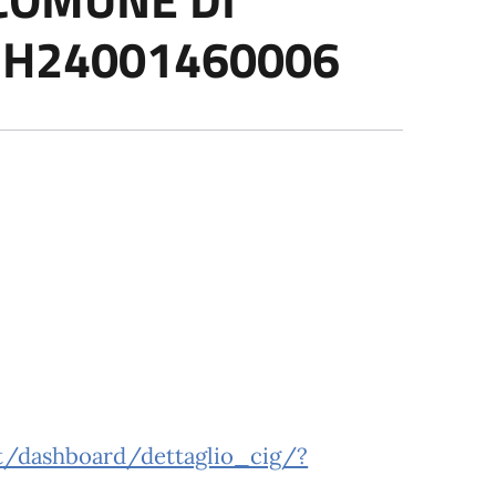
17H24001460006
set/dashboard/dettaglio_cig/?