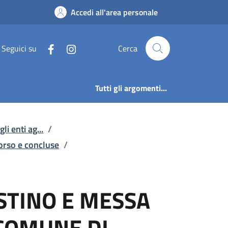
E MESSA IN SICUREZZA
Accedi all'area personale
Seguici su
Cerca
Tutti gli argomenti...
li enti ag...
/
corso e concluse
/
STINO E MESSA
 COMUNE DI