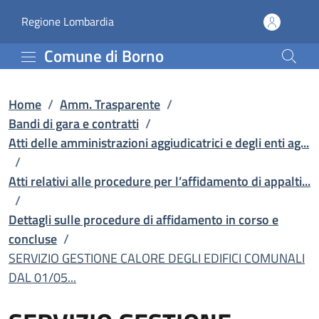
SERVIZIO GESTIONE CALORE
Vai al contenuto principale
(apre in un'altra scheda).
Regione Lombardia
Comune di Borno
Home
/
Amm. Trasparente
/
Bandi di gara e contratti
/
Atti delle amministrazioni aggiudicatrici e degli enti ag...
/
Atti relativi alle procedure per l’affidamento di appalti...
/
Dettagli sulle procedure di affidamento in corso e
concluse
/
SERVIZIO GESTIONE CALORE DEGLI EDIFICI COMUNALI
DAL 01/05...